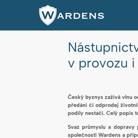
Nástupnictv
v provozu i
Český byznys zažívá vlnu o
předání či odprodej životní
podíly nestačí. Celý popis t
Svaz průmyslu a dopravy p
společnosti Wardens a připr