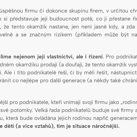
 úspěšnou firmu či dokonce skupinu firem, v určitou chv
k si představuje její budoucnost poté, co ji přestane 
 že tento okamžik nastane, jen není jasné kdy, a zd
ivelně a se značným rizikem (příkladem může být např
me nejenom její vlastnictví, ale i řízení
. Pro podnika
vhodném okamžiku prodají (a doufají, že tento okamžik vy
 Ale i tito podnikatelé řeší, či by měli řešit, nástupnic
hránit co nejlépe pro další generace (a někdy také chrán
vější pro podnikatele, kteří vnímají svoji firmu jako „rodinn
 na své potomky. Velká řada podnikatelů buduje své firmy 
mu, která bude ovládána jejich rodinou napříč generace
e dětí (a více vztahů), tím je situace náročnější.