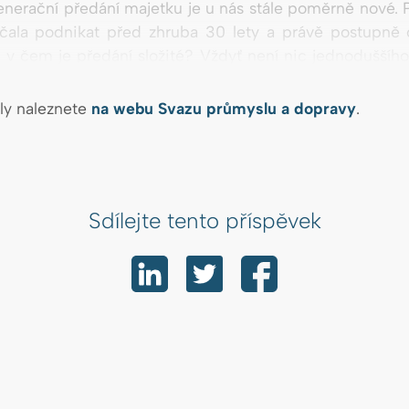
nerační předání majetku je u nás stále poměrně nové. 
začala podnikat před zhruba 30 lety a právě postupně
v čem je předání složité? Vždyť není nic jednoduššího
mu bude řídit.
íly naleznete
na webu Svazu průmyslu a dopravy
.
Sdílejte tento příspěvek