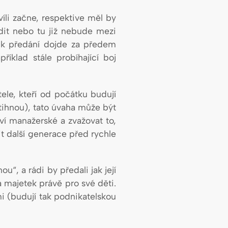
íli začne, respektive měl by
řídit nebo tu již nebude mezi
a k předání dojde za předem
íklad stále probíhající boj
tele, kteří od počátku budují
stihnou), tato úvaha může být
tví manažerské a zvažovat to,
it další generace před rychle
ou“, a rádi by předali jak její
a majetek právě pro své děti.
mi (budují tak podnikatelskou