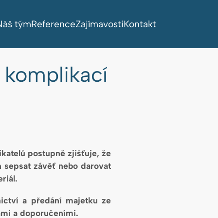
Náš tým
Reference
Zajímavosti
Kontakt
z komplikací
atelů postupně zjišťuje, že
en sepsat závěť nebo darovat
riál.
ictví a předání majetku ze
dami a doporučeními.