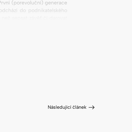
První (porevoluční) generace
 odchází do podnikatelského
 než sepsat závěť či darovat
Následující článek