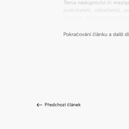
Téma nástupnictví či mezige
podnikatelů, zakladatelů, 
důchodu. Možná se zeptáte, 
podíly dětem, a říci, kdo fir
Pokračování článku a další d
Předchozí článek