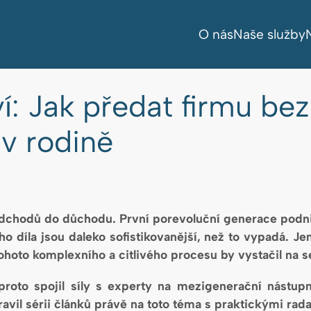
O nás
Naše služby
í: Jak předat firmu be
 v rodině
dchodů do důchodu. První porevoluční generace podnik
ho díla jsou daleko sofistikovanější, než to vypadá. J
ohoto komplexního a citlivého procesu by vystačil na se
roto spojil síly s experty na mezigenerační nástupn
avil sérii článků právě na toto téma s praktickými ra