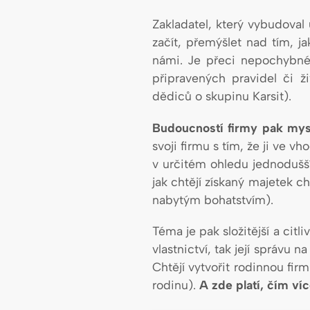
Zakladatel, který vybudoval
začít, přemýšlet nad tím, ja
námi. Je přeci nepochybné,
připravených pravidel či ž
dědiců o skupinu Karsit).
Budoucností firmy pak myslí
svoji firmu s tím, že ji ve 
v určitém ohledu jednodušší.
jak chtějí získaný majetek c
nabytým bohatstvím).
Téma je pak složitější a citli
vlastnictví, tak její správu
Chtějí vytvořit rodinnou fir
rodinu).
A zde platí, čím víc