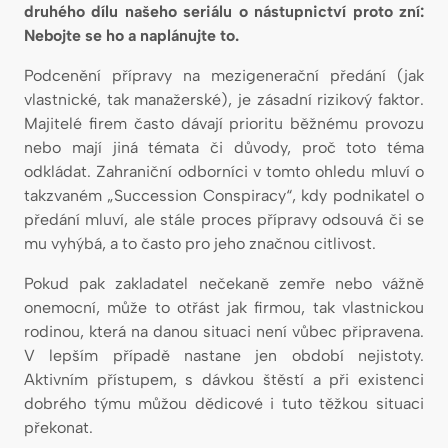
druhého dílu našeho seriálu o nástupnictví proto zní:
Nebojte se ho a naplánujte to.
Podcenění přípravy na mezigenerační předání (jak
vlastnické, tak manažerské), je zásadní rizikový faktor.
Majitelé firem často dávají prioritu běžnému provozu
nebo mají jiná témata či důvody, proč toto téma
odkládat. Zahraniční odborníci v tomto ohledu mluví o
takzvaném „Succession Conspiracy“, kdy podnikatel o
předání mluví, ale stále proces přípravy odsouvá či se
mu vyhýbá, a to často pro jeho značnou citlivost.
Pokud pak zakladatel nečekaně zemře nebo vážně
onemocní, může to otřást jak firmou, tak vlastnickou
rodinou, která na danou situaci není vůbec připravena.
V lepším případě nastane jen období nejistoty.
Aktivním přístupem, s dávkou štěstí a při existenci
dobrého týmu můžou dědicové i tuto těžkou situaci
překonat.