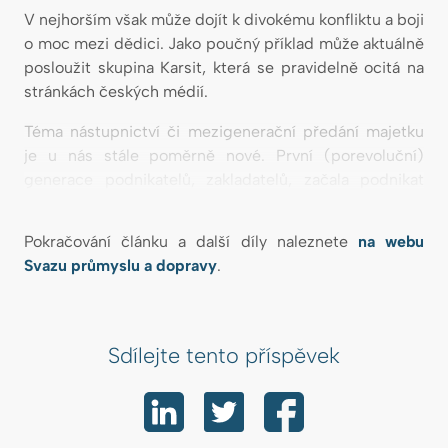
V nejhorším však může dojít k divokému konfliktu a boji
o moc mezi dědici. Jako poučný příklad může aktuálně
posloužit skupina Karsit, která se pravidelně ocitá na
stránkách českých médií.
Téma nástupnictví či mezigenerační předání majetku
je u nás stále poměrně nové. První (porevoluční)
generace podnikatelů, zakladatelů, začala podnikat
před zhruba 30 lety a právě postupně odchází do
podnikatelského důchodu. Možná se zeptáte, v čem je
Pokračování článku a další díly naleznete
na webu
předání složité? Vždyť není nic jednoduššího než
Svazu průmyslu a dopravy
.
sepsat závěť či darovat podíly dětem, a říci, kdo firmu
bude řídit.
Sdílejte tento příspěvek